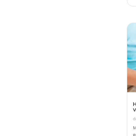
H
v
d
M
g