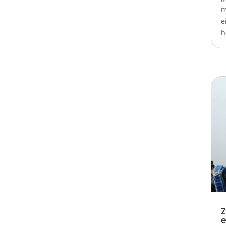
m
e
h
Z