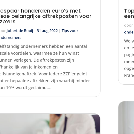
espaar honderden euro’s met
Top
eze belangrijke aftrekposten voor
een
zp’ers
door
oor
Jobert de Rooij
|
31 aug 2022
|
Tips voor
onde
ndernemers
We w
elfstandig ondernemers hebben een aantal
en i
iscale voordelen, waarmee ze hun winst
pagi
unnen verlagen. De aftrekposten zijn
meer
fhankelijk van je inkomen en
opge
elfstandigenaftrek. Voor iedere ZZP’er geldt
Fran
at er bepaalde aftrekken zijn waarbij minder
an 10% wordt geclaimd....