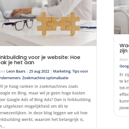
Waa
zij
inkbuilding voor je website: Hoe
door
ak je het aan
Goog
oor
Leon Baars
|
25 aug 2022
|
Marketing
,
Tips voor
Er z
ndernemers
,
Zoekmachine optimalisatie
te k
il je hoog ranken in zoekmachines zoals
tot-
oogle en Bing, maar wil je geen hoge kosten
effe
oor Google Ads of Bing Ads? Dan is linkbuilding
kunn
e uitgelezen mogelijkheid om dit te
jouw
erwezenlijken. In deze blog leggen we uit hoe
inkbuilding werkt, waarom het belangrijk is,
n...