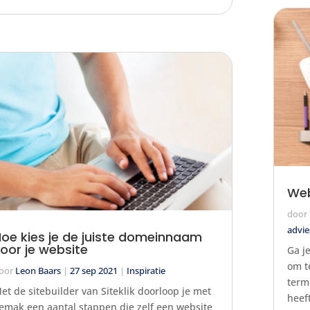
Web
door
advie
oe kies je de juiste domeinnaam
oor je website
Ga j
om t
oor
Leon Baars
|
27 sep 2021
|
Inspiratie
term
et de sitebuilder van Siteklik doorloop je met
heef
emak een aantal stappen die zelf een website