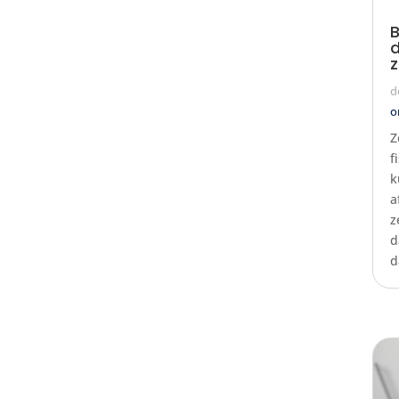
B
d
z
d
o
Z
f
k
a
z
d
d