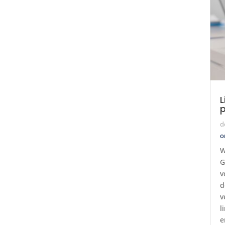
L
p
d
o
W
G
v
d
v
l
e