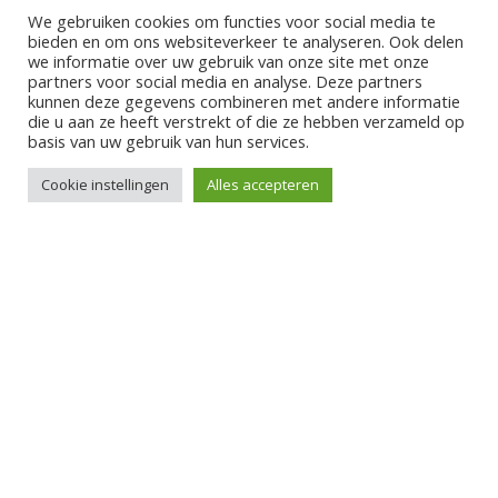
We gebruiken cookies om functies voor social media te
bieden en om ons websiteverkeer te analyseren. Ook delen
we informatie over uw gebruik van onze site met onze
partners voor social media en analyse. Deze partners
Siteklik is onderdeel van middelkoop.cc
kunnen deze gegevens combineren met andere informatie
die u aan ze heeft verstrekt of die ze hebben verzameld op
e-mail adres:
info@siteklik.nl
basis van uw gebruik van hun services.
kvk-nummer: 73667773
Cookie instellingen
Alles accepteren
Siteklik Sitebuilder
Mogelijkheden
Prijzen
Aanmelden
Branches
Adviesbureaus
Bouw
Civiele techniek
Installatietechniek